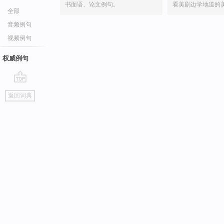
书面语、论文例句。
看美剧边学地道的
全部
音频例句
视频例句
权威例句
go
返回词典
top