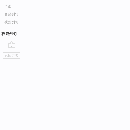
全部
音频例句
视频例句
权威例句
go
返回词典
top