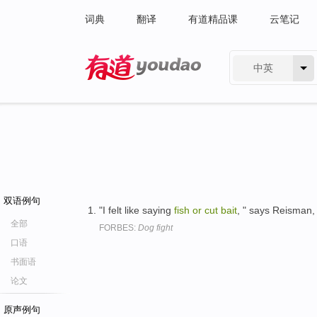
词典
翻译
有道精品课
云笔记
中英
有道 - 网易旗下搜索
双语例句
"I felt like saying
fish
or
cut
bait
, " says Reisman,
全部
FORBES:
Dog fight
口语
书面语
论文
原声例句