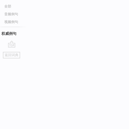
全部
音频例句
视频例句
权威例句
go
返回词典
top