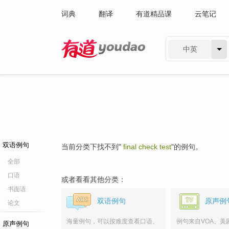
词典
翻译
有道精品课
云笔记
中英
有道 - 网易旗下搜索
双语例句
当前分类下找不到"
final check test
"的例句。
全部
口语
或者看看其他分类：
书面语
双语例句
原声例
论文
海量例句，可以按难度查看口语、
例句来自VOA、美
原声例句