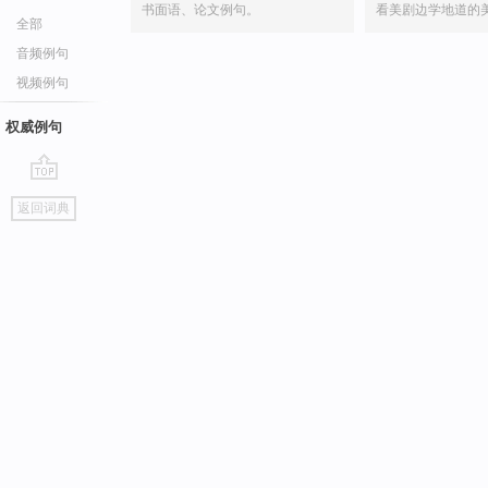
书面语、论文例句。
看美剧边学地道的
全部
音频例句
视频例句
权威例句
go
返回词典
top