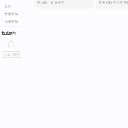
书面语、论文例句。
看美剧边学地道的
全部
音频例句
视频例句
权威例句
go
返回词典
top