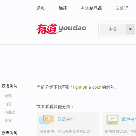
词典
翻译
有道精品课
云笔记
中英
有道 - 网易旗下搜索
双语例句
当前分类下找不到"
fight off a cold
"的例句。
全部
口语
或者看看其他分类：
书面语
双语例句
原声例
论文
海量例句，可以按难度查看口语、
例句来自VOA、美
原声例句