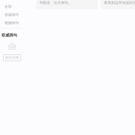
书面语、论文例句。
看美剧边学地道的
全部
音频例句
视频例句
权威例句
go
返回词典
top