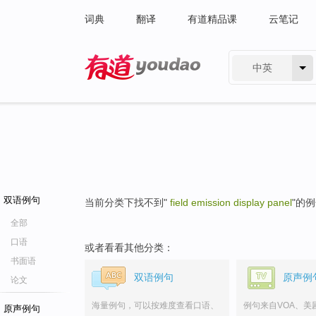
词典
翻译
有道精品课
云笔记
中英
有道 - 网易旗下搜索
双语例句
当前分类下找不到"
field emission display panel
"的
全部
口语
或者看看其他分类：
书面语
双语例句
原声例
论文
海量例句，可以按难度查看口语、
例句来自VOA、美
原声例句