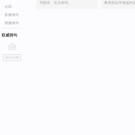
书面语、论文例句。
看美剧边学地道的
全部
音频例句
视频例句
权威例句
go
返回词典
top