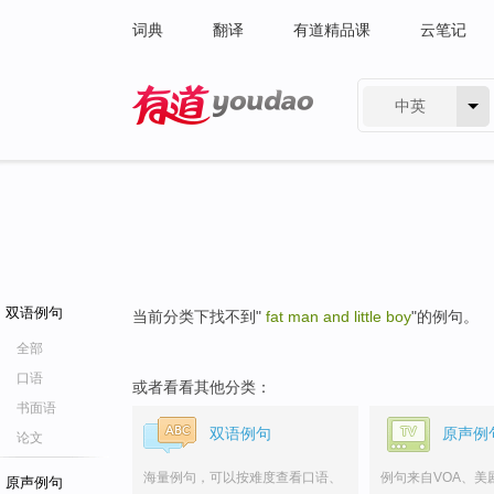
词典
翻译
有道精品课
云笔记
中英
有道 - 网易旗下搜索
双语例句
当前分类下找不到"
fat man and little boy
"的例句。
全部
口语
或者看看其他分类：
书面语
双语例句
原声例
论文
海量例句，可以按难度查看口语、
例句来自VOA、美
原声例句