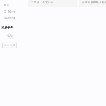
书面语、论文例句。
看美剧边学地道的
全部
音频例句
视频例句
权威例句
go
返回词典
top