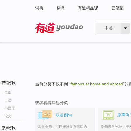
词典
翻译
有道精品课
云笔记
中英
有道 - 网易旗下搜索
双语例句
当前分类下找不到"
famous at home and abroad
"的
全部
口语
或者看看其他分类：
书面语
双语例句
原声例
论文
海量例句，可以按难度查看口语、
例句来自VOA、美
原声例句