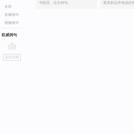
书面语、论文例句。
看美剧边学地道的
全部
音频例句
视频例句
权威例句
go
返回词典
top