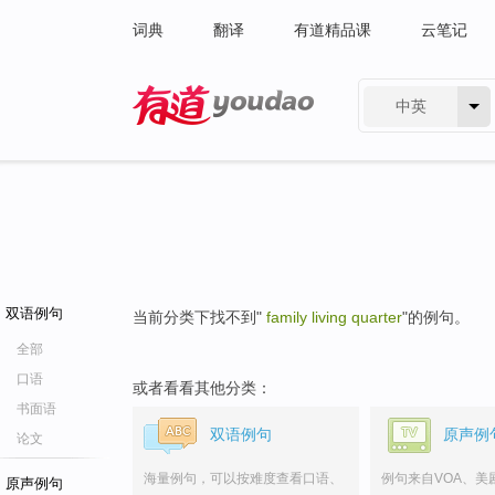
词典
翻译
有道精品课
云笔记
中英
有道 - 网易旗下搜索
双语例句
当前分类下找不到"
family living quarter
"的例句。
全部
口语
或者看看其他分类：
书面语
双语例句
原声例
论文
海量例句，可以按难度查看口语、
例句来自VOA、美
原声例句