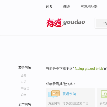
词典
翻译
有道精品课
中
有道 - 网易旗下搜索
双语例句
当前分类下找不到"
facing glazed brick
"
全部
口语
或者看看其他分类：
书面语
双语例句
论文
海量例句，可以按难度查看口语、
例句
原声例句