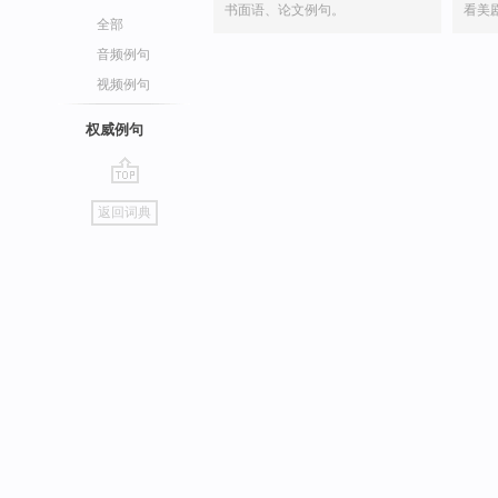
书面语、论文例句。
看美
全部
音频例句
视频例句
权威例句
go
返回词典
top