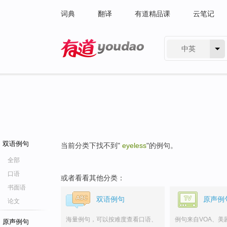
词典
翻译
有道精品课
云笔记
中英
有道 - 网易旗下搜索
双语例句
当前分类下找不到"
eyeless
"的例句。
全部
口语
或者看看其他分类：
书面语
双语例句
原声例
论文
海量例句，可以按难度查看口语、
例句来自VOA、美
原声例句