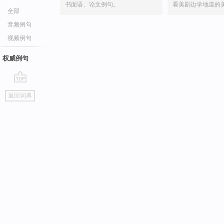
书面语、论文例句。
看美剧边学地道的
全部
音频例句
视频例句
权威例句
go
返回词典
top