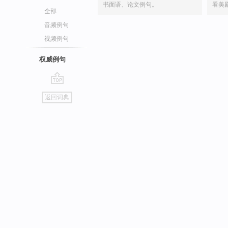
书面语、论文例句。
看美
全部
音频例句
视频例句
权威例句
go
返回词典
top