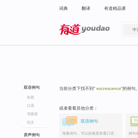
词典
翻译
有道精品课
中
有道 - 网易旗下搜索
双语例句
当前分类下找不到"
excrescence
"的例句
全部
口语
或者看看其他分类：
书面语
双语例句
论文
海量例句，可以按难度查看口语、
例句
原声例句