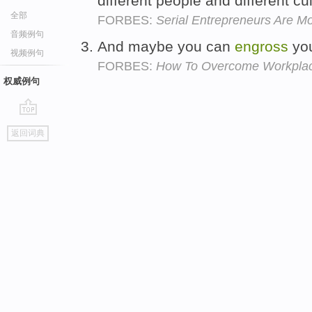
different people and different cu
全部
FORBES:
Serial Entrepreneurs Are M
音频例句
And maybe you can
engross
you
视频例句
FORBES:
How To Overcome Workplace
权威例句
go
返回词典
top