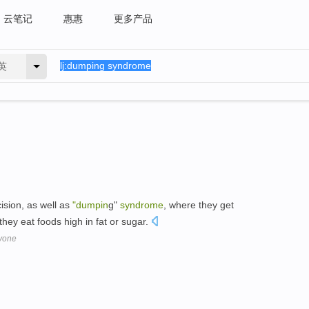
云笔记
惠惠
更多产品
英
cision, as well as
"dumpin
g"
syndrome
, where they get
 they eat foods high in fat or sugar.
ryone