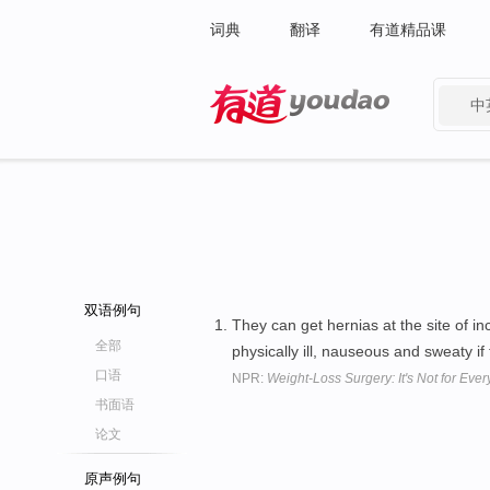
词典
翻译
有道精品课
中
有道 - 网易旗下搜索
双语例句
They can get hernias at the site of in
全部
physically ill, nauseous and sweaty if
口语
NPR:
Weight-Loss Surgery: It's Not for Eve
书面语
论文
原声例句