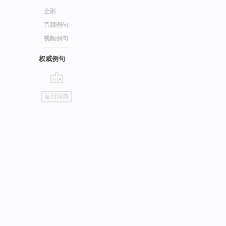
全部
音频例句
视频例句
权威例句
go
返回词典
top