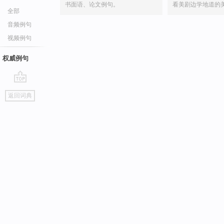
书面语、论文例句。
看美剧边学地道的
全部
音频例句
视频例句
权威例句
go
返回词典
top