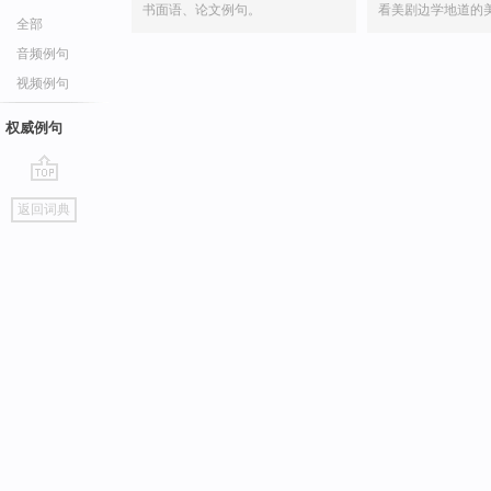
书面语、论文例句。
看美剧边学地道的
全部
音频例句
视频例句
权威例句
go
返回词典
top