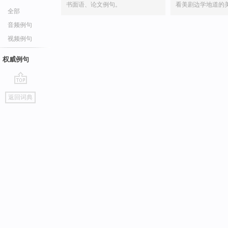
书面语、论文例句。
看美剧边学地道的
全部
音频例句
视频例句
权威例句
go
返回词典
top