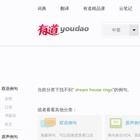
词典
翻译
有道精品课
云笔记
中英
有道 - 网易旗下搜索
双语例句
当前分类下找不到"
dream house rings
"的例句。
全部
口语
或者看看其他分类：
书面语
双语例句
原声例
论文
海量例句，可以按难度查看口语、
例句来自VOA、美
原声例句