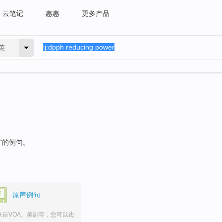
云笔记
惠惠
更多产品
英
"的例句。
原声例句
来自VOA、美剧等，您可以边