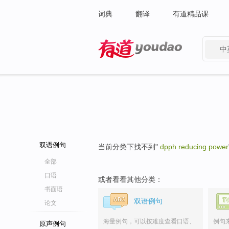
词典
翻译
有道精品课
中
有道 - 网易旗下搜索
双语例句
当前分类下找不到"
dpph reducing power
全部
口语
或者看看其他分类：
书面语
双语例句
论文
海量例句，可以按难度查看口语、
例句
原声例句