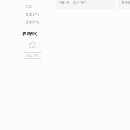
书面语、论文例句。
看美
全部
音频例句
视频例句
权威例句
go
返回词典
top