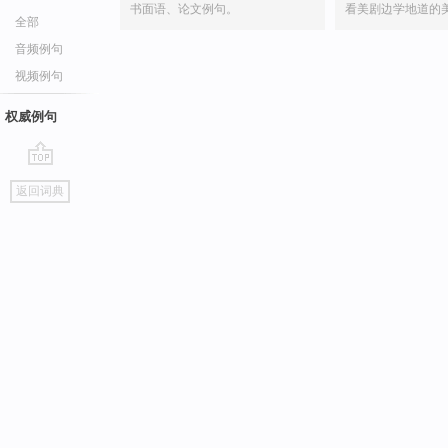
书面语、论文例句。
看美剧边学地道的
全部
音频例句
视频例句
权威例句
go
返回词典
top