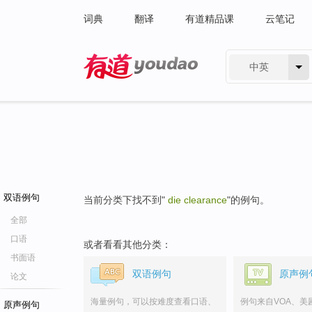
词典
翻译
有道精品课
云笔记
中英
有道 - 网易旗下搜索
双语例句
当前分类下找不到"
die clearance
"的例句。
全部
口语
或者看看其他分类：
书面语
双语例句
原声例
论文
海量例句，可以按难度查看口语、
例句来自VOA、美
原声例句