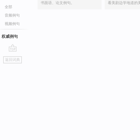
书面语、论文例句。
看美剧边学地道的
全部
音频例句
视频例句
权威例句
go
返回词典
top