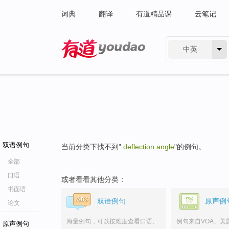
词典
翻译
有道精品课
云笔记
中英
有道 - 网易旗下搜索
双语例句
当前分类下找不到"
deflection angle
"的例句。
全部
口语
或者看看其他分类：
书面语
双语例句
原声例
论文
海量例句，可以按难度查看口语、
例句来自VOA、美
原声例句