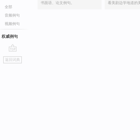
书面语、论文例句。
看美剧边学地道的
全部
音频例句
视频例句
权威例句
go
返回词典
top