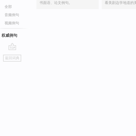
书面语、论文例句。
看美剧边学地道的
全部
音频例句
视频例句
权威例句
go
返回词典
top