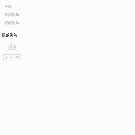
全部
音频例句
视频例句
权威例句
go
返回词典
top