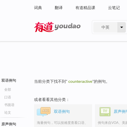
词典
翻译
有道精品课
云笔记
中英
有道 - 网易旗下搜索
双语例句
当前分类下找不到"
counteractive
"的例句。
全部
口语
或者看看其他分类：
书面语
双语例句
原声例
论文
海量例句，可以按难度查看口语、
例句来自VOA、美
原声例句