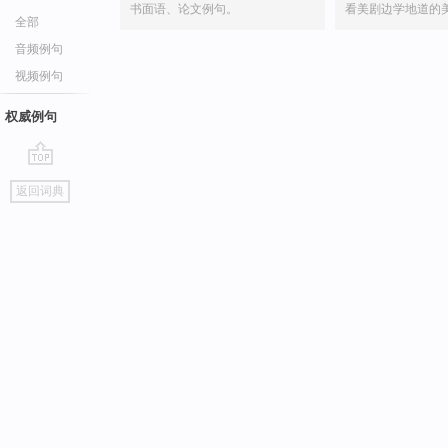
书面语、论文例句。
看美剧边学地道的
全部
音频例句
视频例句
权威例句
go
返回词典
top