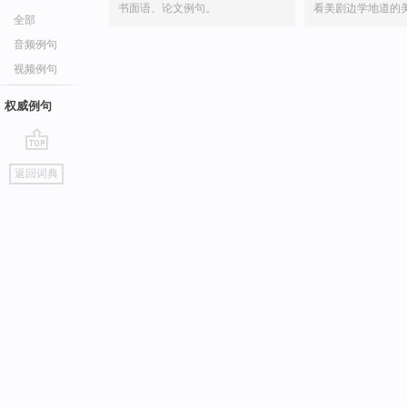
书面语、论文例句。
看美剧边学地道的
全部
音频例句
视频例句
权威例句
go
返回词典
top