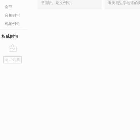
书面语、论文例句。
看美剧边学地道的
全部
音频例句
视频例句
权威例句
go
返回词典
top