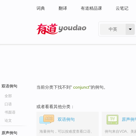
词典
翻译
有道精品课
云笔记
中英
有道 - 网易旗下搜索
双语例句
当前分类下找不到"
conjunct
"的例句。
全部
口语
或者看看其他分类：
书面语
双语例句
原声例
论文
海量例句，可以按难度查看口语、
例句来自VOA、美
原声例句