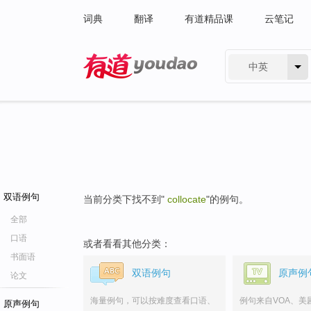
词典
翻译
有道精品课
云笔记
中英
有道 - 网易旗下搜索
双语例句
当前分类下找不到"
collocate
"的例句。
全部
口语
或者看看其他分类：
书面语
双语例句
原声例
论文
海量例句，可以按难度查看口语、
例句来自VOA、美
原声例句