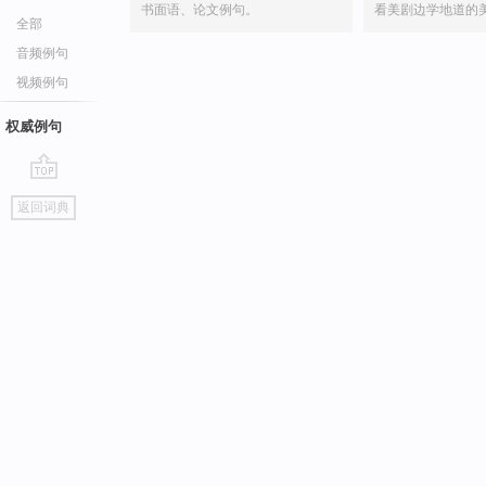
书面语、论文例句。
看美剧边学地道的
全部
音频例句
视频例句
权威例句
go
返回词典
top