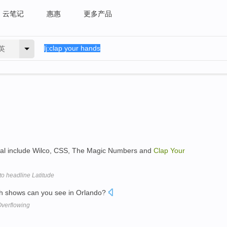
云笔记
惠惠
更多产品
英
val include Wilco, CSS, The Magic Numbers and
Clap
Your
to headline Latitude
 shows can you see in Orlando?
Overflowing