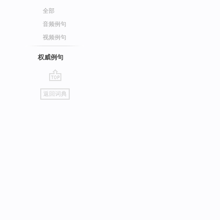
全部
音频例句
视频例句
权威例句
go
返回词典
top