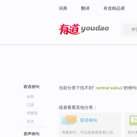
词典
翻译
有道精品课
中
有道 - 网易旗下搜索
双语例句
当前分类下找不到"
central sulcus
"的例
全部
口语
或者看看其他分类：
书面语
双语例句
论文
海量例句，可以按难度查看口语、
例句
原声例句