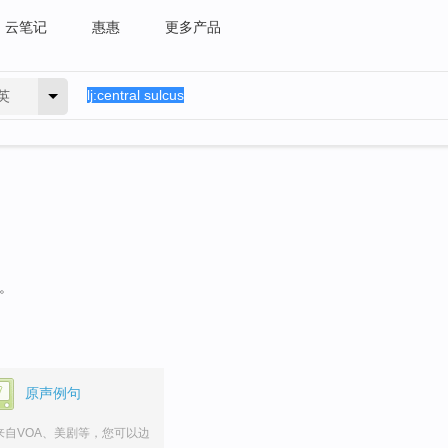
云笔记
惠惠
更多产品
英
句。
原声例句
来自VOA、美剧等，您可以边