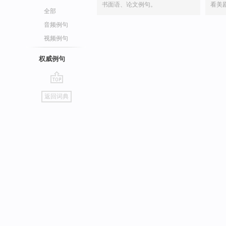
书面语、论文例句。
看美
全部
音频例句
视频例句
权威例句
go
返回词典
top