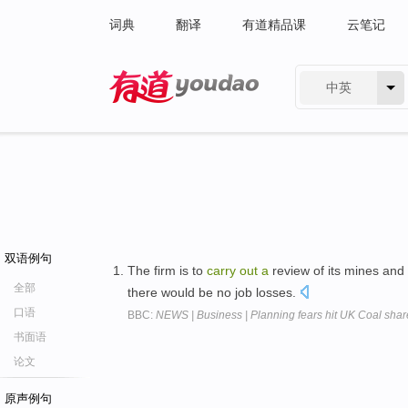
词典
翻译
有道精品课
云笔记
中英
有道 - 网易旗下搜索
双语例句
The firm is to
carry
out
a
review of its mines and 
全部
there would be no job losses.
口语
BBC:
NEWS | Business | Planning fears hit UK Coal shar
书面语
论文
原声例句