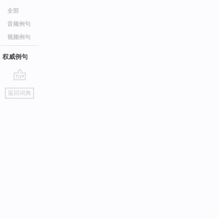
全部
音频例句
视频例句
权威例句
go
返回词典
top