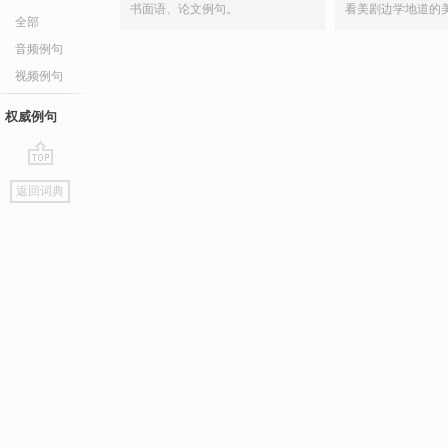
书面语、论文例句。
看美剧边学地道的
全部
音频例句
视频例句
权威例句
go
返回词典
top