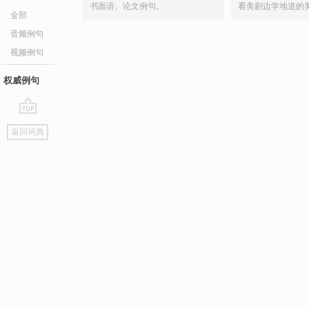
书面语、论文例句。
看美剧边学地道的
全部
音频例句
视频例句
权威例句
go
返回词典
top