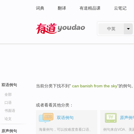
词典
翻译
有道精品课
云笔记
中英
有道 - 网易旗下搜索
双语例句
当前分类下找不到"
can banish from the sky
"的例句
全部
口语
或者看看其他分类：
书面语
双语例句
原声例
论文
海量例句，可以按难度查看口语、
例句来自VOA、美
原声例句