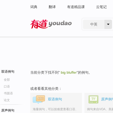
词典
翻译
有道精品课
云笔记
中英
有道 - 网易旗下搜索
双语例句
当前分类下找不到"
big bluffer
"的例句。
全部
口语
或者看看其他分类：
书面语
双语例句
原声例
论文
海量例句，可以按难度查看口语、
例句来自VOA、美
原声例句