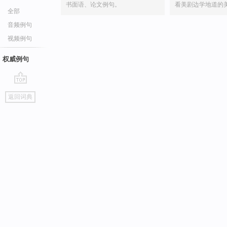
书面语、论文例句。
看美剧边学地道的
全部
音频例句
视频例句
权威例句
go
返回词典
top