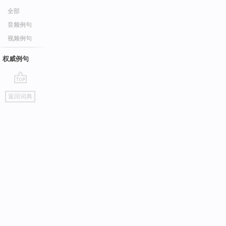
全部
音频例句
视频例句
权威例句
go
返回词典
top