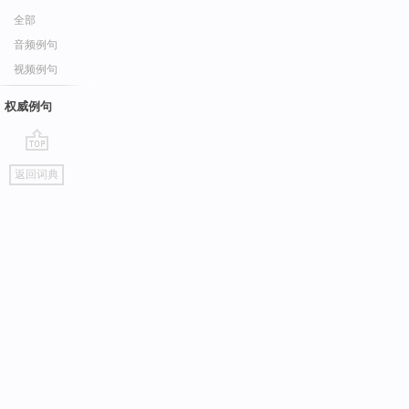
全部
音频例句
视频例句
权威例句
go
返回词典
top