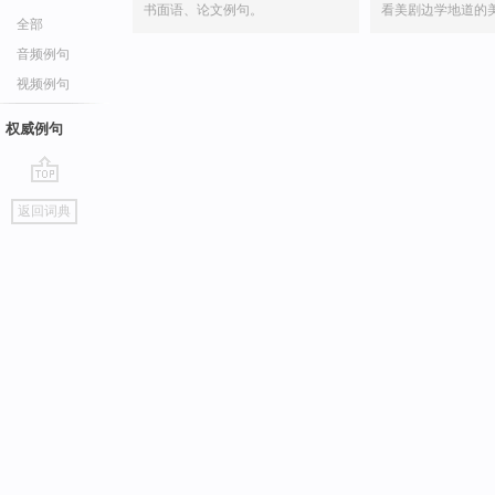
书面语、论文例句。
看美剧边学地道的
全部
音频例句
视频例句
权威例句
go
返回词典
top