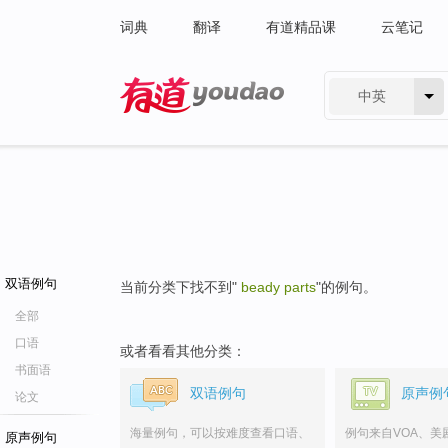
词典
翻译
有道精品课
云笔记
中英
有道 - 网易旗下搜索
双语例句
当前分类下找不到"
beady parts
"的例句。
全部
口语
或者看看其他分类：
书面语
双语例句
原声例
论文
海量例句，可以按难度查看口语、
例句来自VOA、美
原声例句