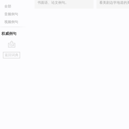
书面语、论文例句。
看美剧边学地道的
全部
音频例句
视频例句
权威例句
go
返回词典
top