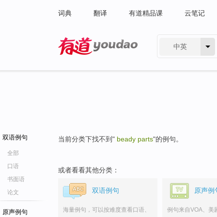
词典
翻译
有道精品课
云笔记
中英
有道 - 网易旗下搜索
双语例句
当前分类下找不到"
beady parts
"的例句。
全部
口语
或者看看其他分类：
书面语
双语例句
原声例
论文
海量例句，可以按难度查看口语、
例句来自VOA、美
原声例句