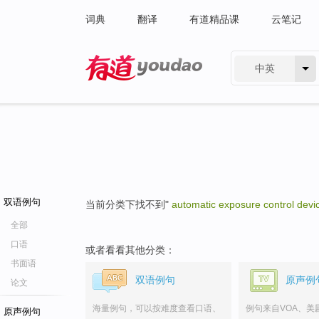
词典
翻译
有道精品课
云笔记
中英
有道 - 网易旗下搜索
双语例句
当前分类下找不到"
automatic exposure control devi
全部
口语
或者看看其他分类：
书面语
双语例句
原声例
论文
海量例句，可以按难度查看口语、
例句来自VOA、美
原声例句