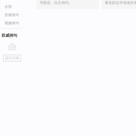
书面语、论文例句。
看美剧边学地道的
全部
音频例句
视频例句
权威例句
go
返回词典
top