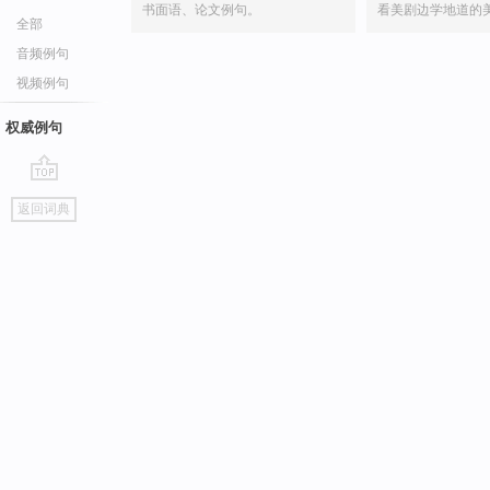
书面语、论文例句。
看美剧边学地道的
全部
音频例句
视频例句
权威例句
go
返回词典
top