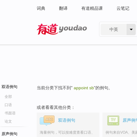
词典
翻译
有道精品课
云笔记
中英
有道 - 网易旗下搜索
双语例句
当前分类下找不到"
appoint sb
"的例句。
全部
口语
或者看看其他分类：
书面语
双语例句
原声例
论文
海量例句，可以按难度查看口语、
例句来自VOA、美
原声例句