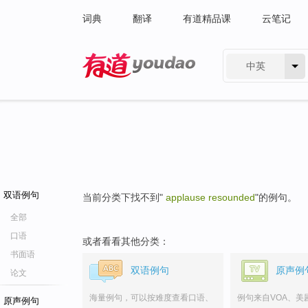
词典
翻译
有道精品课
云笔记
中英
有道 - 网易旗下搜索
双语例句
当前分类下找不到"
applause resounded
"的例句。
全部
口语
或者看看其他分类：
书面语
双语例句
原声例
论文
海量例句，可以按难度查看口语、
例句来自VOA、美
原声例句