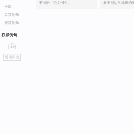
书面语、论文例句。
看美剧边学地道的
全部
音频例句
视频例句
权威例句
go
返回词典
top