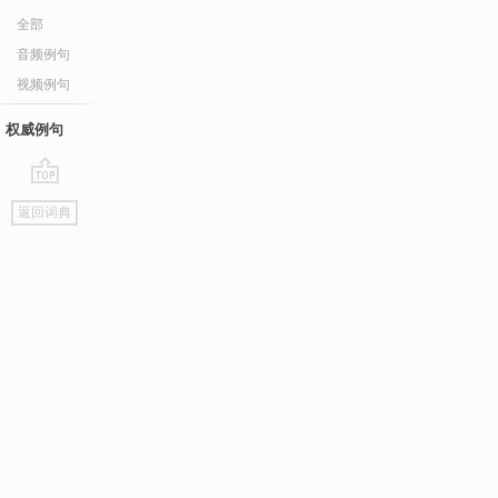
全部
音频例句
视频例句
权威例句
go
返回词典
top