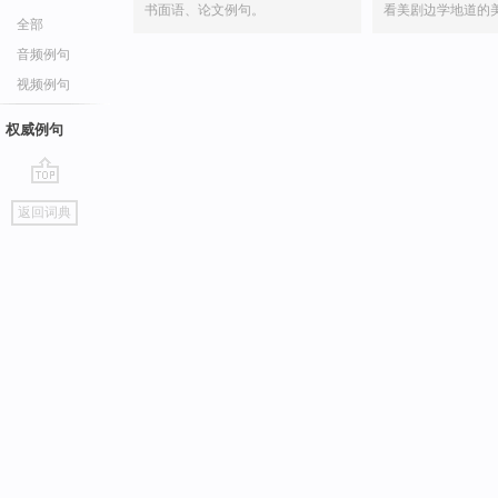
书面语、论文例句。
看美剧边学地道的
全部
音频例句
视频例句
权威例句
go
返回词典
top