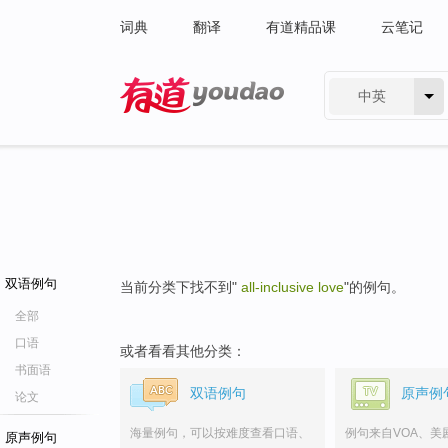
词典
翻译
有道精品课
云笔记
中英
有道 - 网易旗下搜索
双语例句
当前分类下找不到"
all-inclusive love
"的例句。
全部
口语
或者看看其他分类：
书面语
双语例句
原声例
论文
海量例句，可以按难度查看口语、
例句来自VOA、美
原声例句