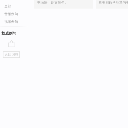
书面语、论文例句。
看美剧边学地道的
全部
音频例句
视频例句
权威例句
go
返回词典
top