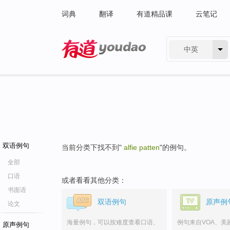
词典
翻译
有道精品课
云笔记
中英
有道 - 网易旗下搜索
双语例句
当前分类下找不到"
alfie patten
"的例句。
全部
口语
或者看看其他分类：
书面语
双语例句
原声例
论文
海量例句，可以按难度查看口语、
例句来自VOA、美
原声例句