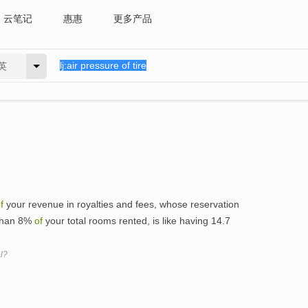
云笔记
惠惠
更多产品
英
f
your revenue in royalties and fees, whose reservation
 than 8%
of
your total rooms rented, is like having 14.7
el?