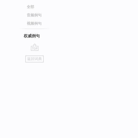
全部
音频例句
视频例句
权威例句
go
返回词典
top