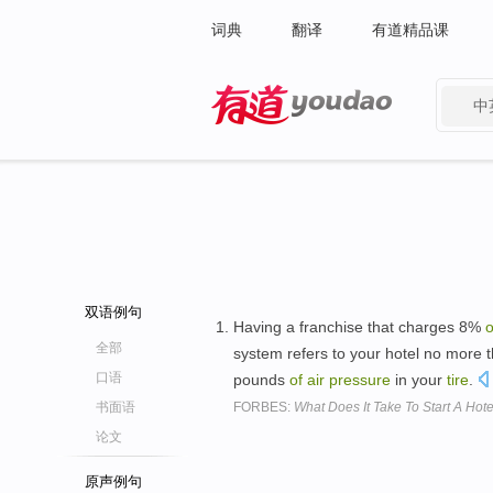
词典
翻译
有道精品课
中
有道 - 网易旗下搜索
双语例句
Having a franchise that charges 8%
o
全部
system refers to your hotel no more
口语
pounds
of
air
pressure
in your
tire
.
书面语
FORBES:
What Does It Take To Start A Hot
论文
原声例句