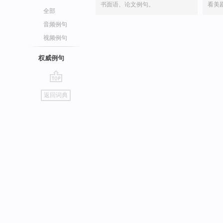
书面语、论文例句。
看美
全部
音频例句
视频例句
权威例句
go
返回词典
top