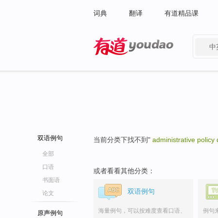
词典
翻译
有道精品课
中
有道 - 网易旗下搜索
双语例句
当前分类下找不到"
administrative policy 
全部
口语
或者看看其他分类：
书面语
双语例句
论文
海量例句，可以按难度查看口语、
例句
原声例句