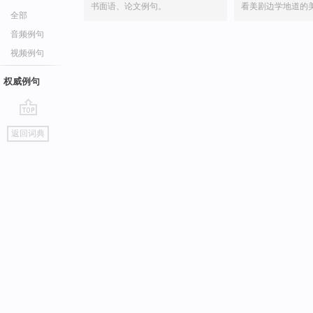
书面语、论文例句。
看美剧边学地道的
全部
音频例句
视频例句
权威例句
go
返回词典
top