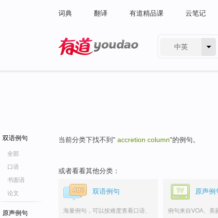
词典
翻译
有道精品课
云笔记
中英
有道 - 网易旗下搜索
双语例句
当前分类下找不到"
accretion column
"的例句。
全部
口语
或者看看其他分类：
书面语
双语例句
原声例
论文
海量例句，可以按难度查看口语、
例句来自VOA、美
原声例句