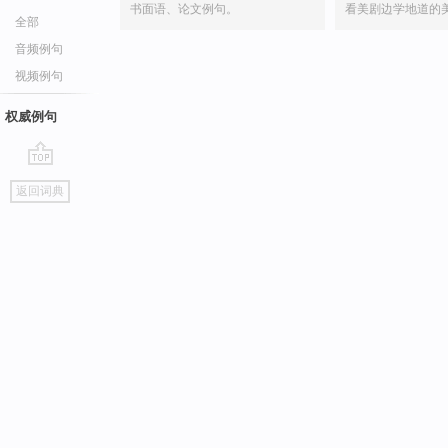
书面语、论文例句。
看美剧边学地道的
全部
音频例句
视频例句
权威例句
go
返回词典
top