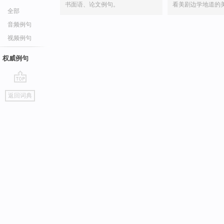
书面语、论文例句。
看美剧边学地道的
全部
音频例句
视频例句
权威例句
go
返回词典
top