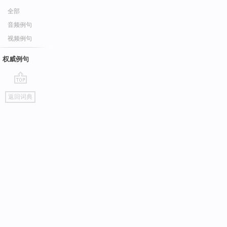
全部
音频例句
视频例句
权威例句
go
返回词典
top