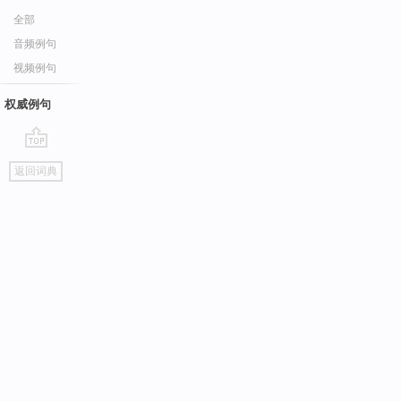
全部
音频例句
视频例句
权威例句
go
返回词典
top